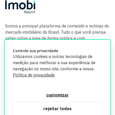
Somos a principal plataforma de conteúdo e notícias do
mercado imobiliário do Brasil. Tudo o que você precisa
saber sobre a área de forma prática e com
credibilidade.
Controle sua privacidade
Utilizamos cookies e outras tecnologias de
medição para melhorar a sua experiência de
navegação no nosso site, conforme a nossa
Política de privacidade
.
O Imobi Report se compromete a proteger sua privacidade e
segurança. Todos os dados coletados em nosso site são
customizar
utilizados exclusivamente para fins de aprimoramento de
serviços, respeitando as diretrizes da LGPD. Para mais
rejeitar todos
informações, consulte nossa Política de Privacidade.