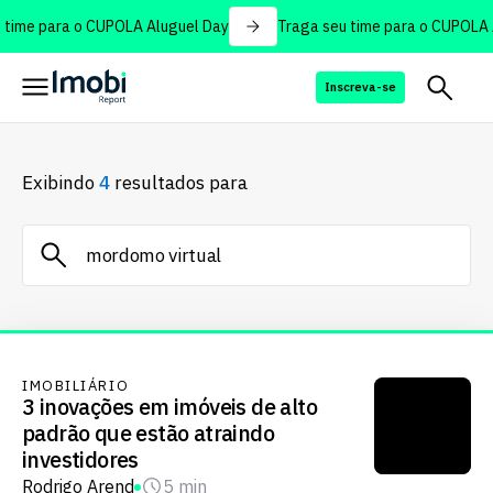
time para o CUPOLA Aluguel Day
Traga seu time para o CUPOLA A
Inscreva-se
Exibindo
4
resultados para
IMOBILIÁRIO
3 inovações em imóveis de alto
padrão que estão atraindo
investidores
Rodrigo Arend
5 min