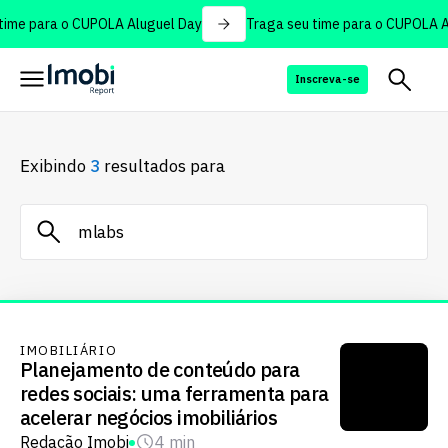
ime para o CUPOLA Aluguel Day
Traga seu time para o CUPOLA Al
Inscreva-se
Exibindo
3
resultados para
IMOBILIÁRIO
Planejamento de conteúdo para
redes sociais: uma ferramenta para
acelerar negócios imobiliários
Redação Imobi
4 min