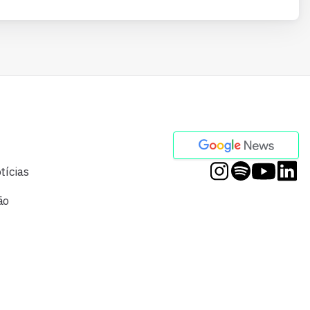
tícias
ão