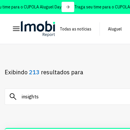
me para o CUPOLA Aluguel Day
Traga seu time para o CUPOLA Alu
Todas as notícias
Aluguel
Exibindo
213
resultados para