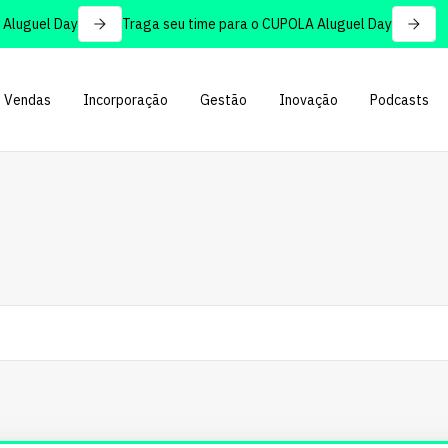
guel Day
Traga seu time para o CUPOLA Aluguel Day
Vendas
Incorporação
Gestão
Inovação
Podcasts