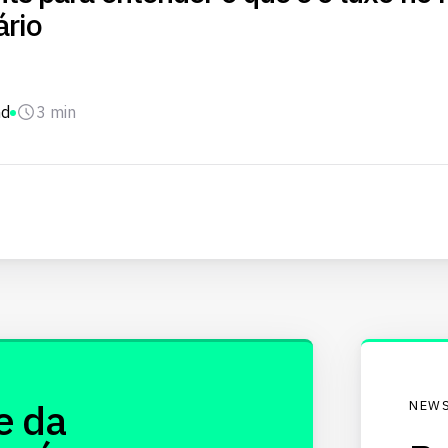
ário
nd
3 min
e da
NEWS