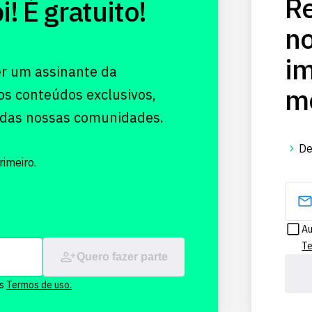
Re
 É gratuito!
no
im
er um assinante da
me
os conteúdos exclusivos,
 das nossas comunidades.
De
imeiro.
Au
Te
Quero fazer parte
os
Termos de uso.