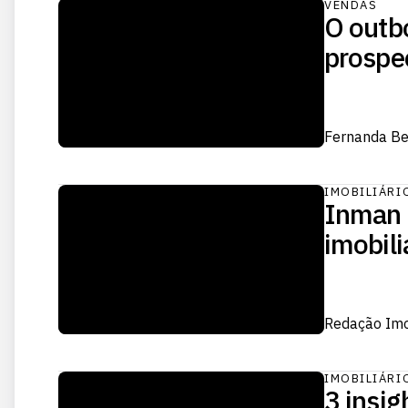
VENDAS
O outbo
prospe
Fernanda Be
IMOBILIÁRI
Inman 
imobil
Redação Im
IMOBILIÁRI
3 insig