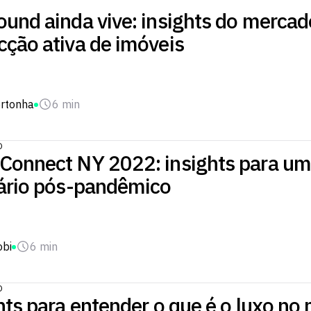
und ainda vive: insights do mercad
cção ativa de imóveis
rtonha
6 min
O
Connect NY 2022: insights para u
iário pós-pandêmico
obi
6 min
O
hts para entender o que é o luxo no