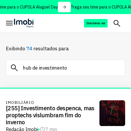
ime para o CUPOLA Aluguel Day
Traga seu time para o CUPOLA Al
Inscreva-se
Exibindo
74
resultados para
IMOBILIÁRIO
[255] Investimento despenca, mas
proptechs vislumbram fim do
inverno
Redação Imobi
7 min