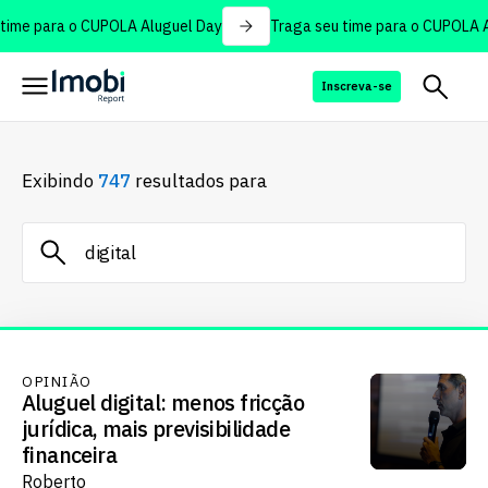
ime para o CUPOLA Aluguel Day
Traga seu time para o CUPOLA Al
Inscreva-se
Exibindo
747
resultados para
OPINIÃO
Aluguel digital: menos fricção
jurídica, mais previsibilidade
financeira
Roberto