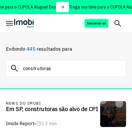
e para o CUPOLA Aluguel Day
Traga seu time para o CUPOLA Alug
Inscreva-se
Exibindo
445
resultados para
NEWS DO IMOBI
Em SP, construtoras são alvo de CPI
Imobi Report
13 min