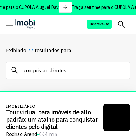
me para o CUPOLA Aluguel Day
Traga seu time para o CUPOLA Alu
Inscreva-se
Exibindo
77
resultados para
IMOBILIÁRIO
Tour virtual para imóveis de alto
padrão: um atalho para conquistar
clientes pelo digital
Rodrigo Arend
4 min