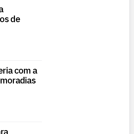
a
ios de
eria com a
e moradias
ra