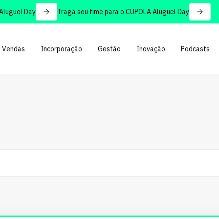
uel Day
Traga seu time para o CUPOLA Aluguel Day
Vendas
Incorporação
Gestão
Inovação
Podcasts