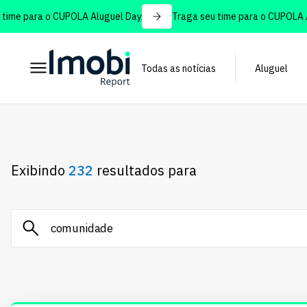
e para o CUPOLA Aluguel Day
Traga seu time para o CUPOLA Alug
Todas as notícias
Aluguel
Exibindo
232
resultados para