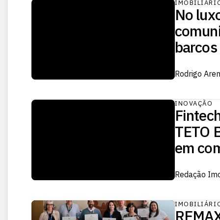
IMOBILIÁRI
No lux
comuni
barcos
Rodrigo Are
INOVAÇÃO
Fintech
TETO B
em com
Redação Im
IMOBILIÁRI
REMAX 