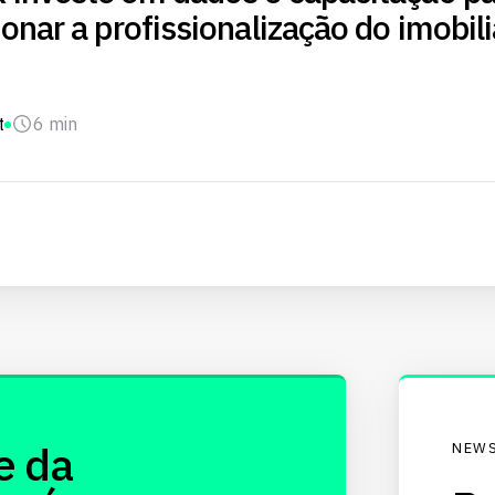
onar a profissionalização do imobili
t
6 min
e da
NEWS