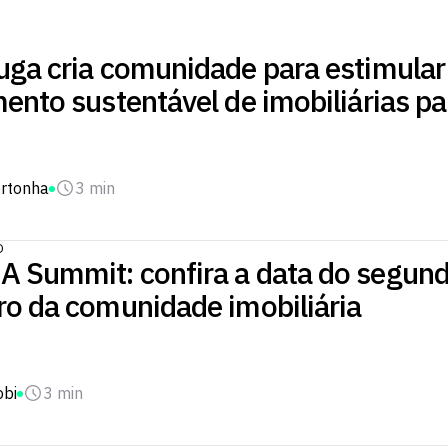
uga cria comunidade para estimular
ento sustentável de imobiliárias pa
rtonha
3 min
O
 Summit: confira a data do segun
ro da comunidade imobiliária
obi
3 min