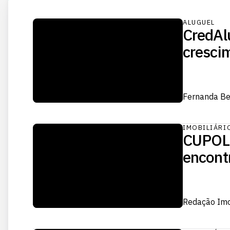
ALUGUEL
CredAl
crescim
Fernanda Be
IMOBILIÁRI
CUPOLA
encont
Redação Im