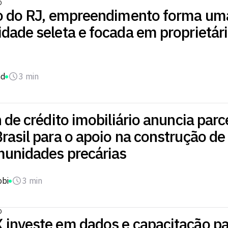
O
o do RJ, empreendimento forma um
dade seleta e focada em proprietár
nd
3 min
 de crédito imobiliário anuncia parc
rasil para o apoio na construção d
unidades precárias
obi
3 min
O
investe em dados e capacitação pa