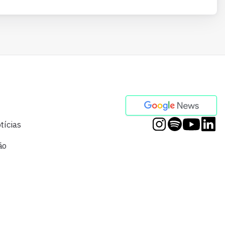
tícias
ão