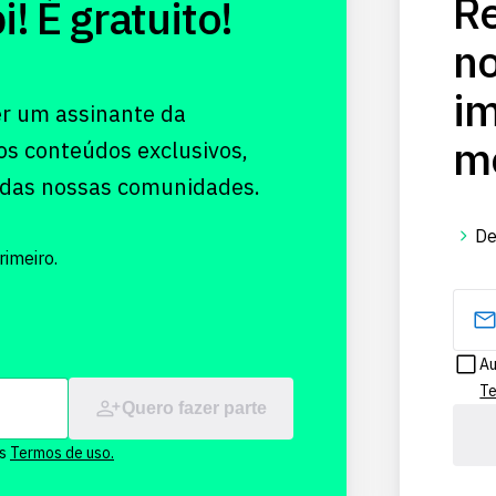
Re
 É gratuito!
no
im
er um assinante da
me
os conteúdos exclusivos,
 das nossas comunidades.
De
imeiro.
Au
Te
Quero fazer parte
os
Termos de uso.