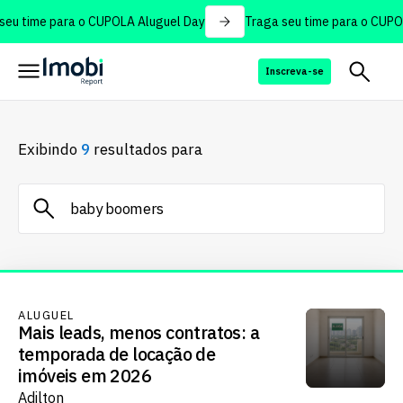
eu time para o CUPOLA Aluguel Day
Traga seu time para o CUPOL
Inscreva-se
Exibindo
9
resultados para
ALUGUEL
Mais leads, menos contratos: a
temporada de locação de
imóveis em 2026
Adilton