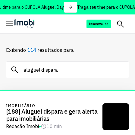
time para o CUPOLA Aluguel Day
Traga seu time para o CUPOLA A
Inscreva-se
Exibindo
114
resultados para
IMOBILIÁRIO
[188] Aluguel dispara e gera alerta
para imobiliárias
Redação Imobi
10 min