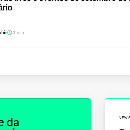
ário
obi
4 min
e da
NEWS