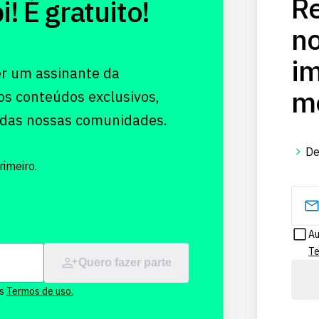
Re
 É gratuito!
no
im
er um assinante da
me
os conteúdos exclusivos,
 das nossas comunidades.
De
imeiro.
Au
Te
Quero fazer parte
os
Termos de uso.