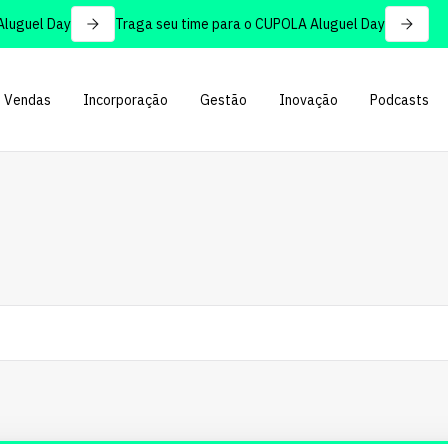
uel Day
Traga seu time para o CUPOLA Aluguel Day
Vendas
Incorporação
Gestão
Inovação
Podcasts