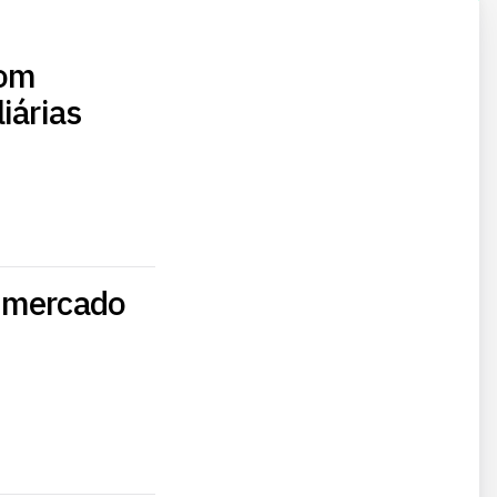
com
iárias
o mercado