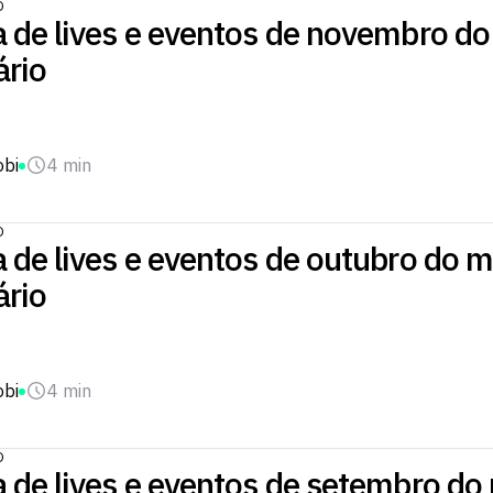
O
 de lives e eventos de novembro d
ário
obi
4 min
O
 de lives e eventos de outubro do 
ário
obi
4 min
O
 de lives e eventos de setembro do