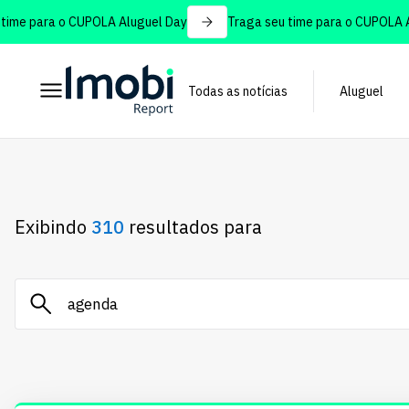
e para o CUPOLA Aluguel Day
Traga seu time para o CUPOLA Alug
Todas as notícias
Aluguel
Exibindo
310
resultados para