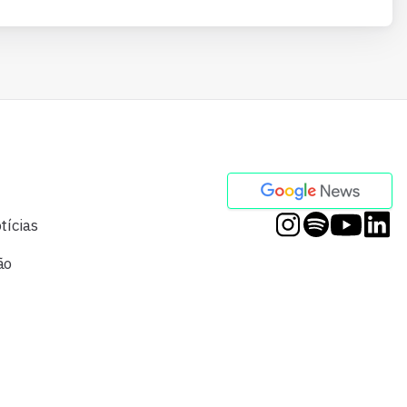
tícias
ão