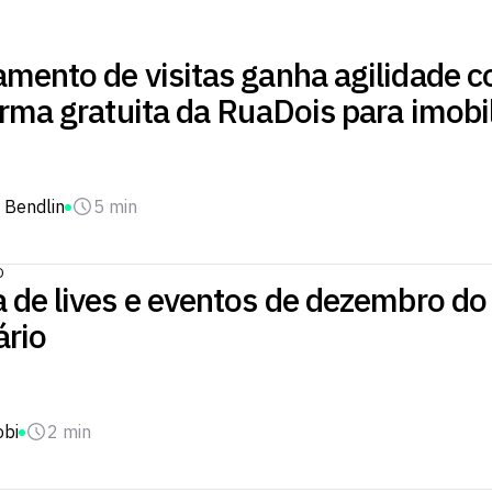
mento de visitas ganha agilidade 
rma gratuita da RuaDois para imobil
 Bendlin
5 min
O
 de lives e eventos de dezembro d
ário
obi
2 min