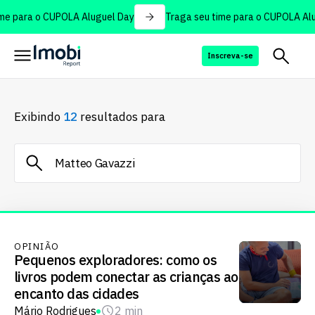
e para o CUPOLA Aluguel Day
Traga seu time para o CUPOLA Alug
Inscreva-se
Exibindo
12
resultados para
OPINIÃO
Pequenos exploradores: como os
livros podem conectar as crianças ao
encanto das cidades
Mário Rodrigues
2 min