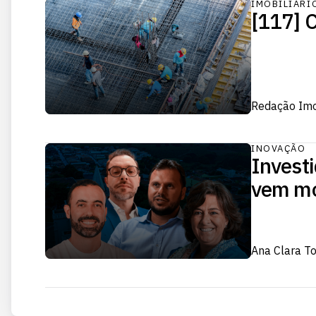
IMOBILIÁRI
[117] C
Redação Im
INOVAÇÃO
Investi
vem mo
Ana Clara T