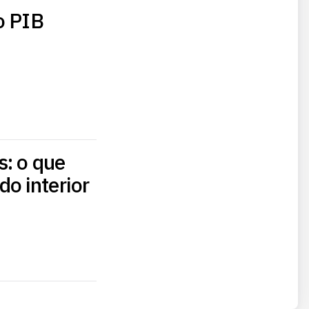
o PIB
s: o que
o interior