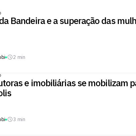
O
 da Bandeira e a superação das mul
obi
2 min
O
toras e imobiliárias se mobilizam p
lis
obi
3 min