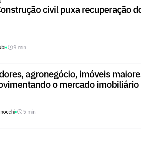
O
onstrução civil puxa recuperação d
obi
9 min
dores, agronegócio, imóveis maiore
vimentando o mercado imobiliário d
onocchi
5 min