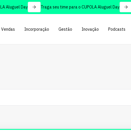
Aluguel Day
Traga seu time para o CUPOLA Aluguel Day
Vendas
Incorporação
Gestão
Inovação
Podcasts