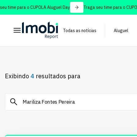
time para o CUPOLA Aluguel Day
Traga seu time para o CUPOLA 
Todas as notícias
Aluguel
Exibindo
4
resultados para