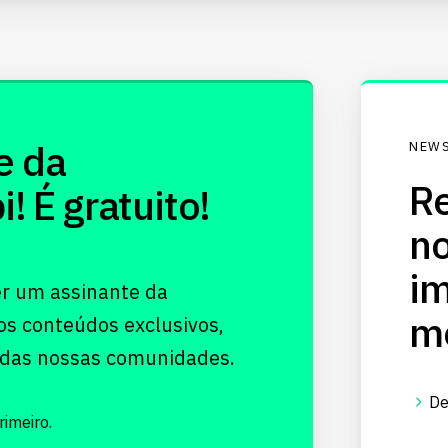
e da
NEWS
Re
 É gratuito!
no
im
er um assinante da
me
os conteúdos exclusivos,
 das nossas comunidades.
De
imeiro.