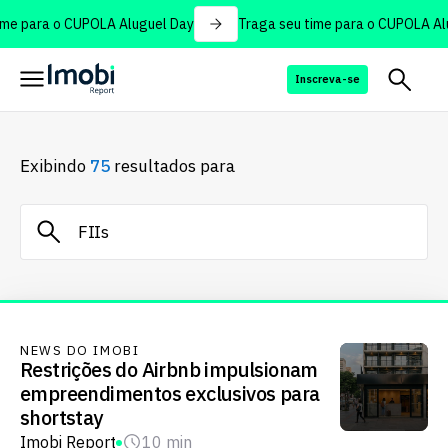
me para o CUPOLA Aluguel Day
Traga seu time para o CUPOLA Alu
Inscreva-se
Exibindo
75
resultados para
NEWS DO IMOBI
Restrições do Airbnb impulsionam
empreendimentos exclusivos para
shortstay
Imobi Report
10 min