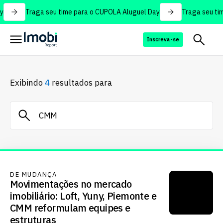
Traga seu time para o CUPOLA Aluguel Day
Traga seu tim
Inscreva-se
Exibindo
4
resultados para
DE MUDANÇA
Movimentações no mercado
imobiliário: Loft, Yuny, Piemonte e
CMM reformulam equipes e
estruturas