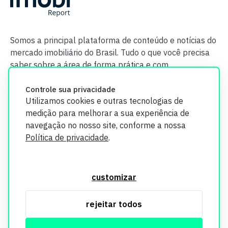
Somos a principal plataforma de conteúdo e notícias do
mercado imobiliário do Brasil. Tudo o que você precisa
saber sobre a área de forma prática e com
credibilidade.
Controle sua privacidade
Utilizamos cookies e outras tecnologias de
medição para melhorar a sua experiência de
navegação no nosso site, conforme a nossa
Política de privacidade
.
O Imobi Report se compromete a proteger sua privacidade e
segurança. Todos os dados coletados em nosso site são
customizar
utilizados exclusivamente para fins de aprimoramento de
serviços, respeitando as diretrizes da LGPD. Para mais
rejeitar todos
informações, consulte nossa Política de Privacidade.