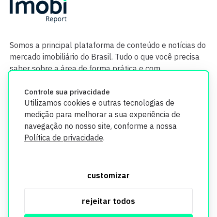
Somos a principal plataforma de conteúdo e notícias do
mercado imobiliário do Brasil. Tudo o que você precisa
saber sobre a área de forma prática e com
credibilidade.
Controle sua privacidade
Utilizamos cookies e outras tecnologias de
medição para melhorar a sua experiência de
navegação no nosso site, conforme a nossa
Política de privacidade
.
O Imobi Report se compromete a proteger sua privacidade e
segurança. Todos os dados coletados em nosso site são
customizar
utilizados exclusivamente para fins de aprimoramento de
serviços, respeitando as diretrizes da LGPD. Para mais
rejeitar todos
informações, consulte nossa Política de Privacidade.