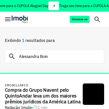
ime para o CUPOLA Aluguel Day
Traga seu time para o CUPOLA Al
Inscreva-se
Exibindo
1
resultados para
IMOBILIÁRIO
Compra do Grupo Navent pelo
QuintoAndar leva um dos maiores
prêmios jurídicos da América Latina
Redação Imobi
1 min