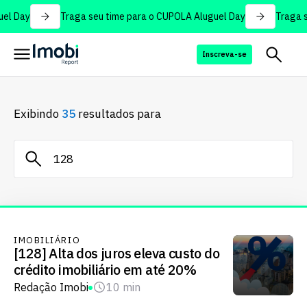
l Day
Traga seu time para o CUPOLA Aluguel Day
Traga se
Inscreva-se
Exibindo
35
resultados para
IMOBILIÁRIO
[128] Alta dos juros eleva custo do
crédito imobiliário em até 20%
Redação Imobi
10 min