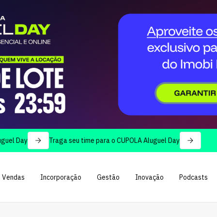
ay
Traga seu time para o CUPOLA Aluguel Day
Vendas
Incorporação
Gestão
Inovação
Podcasts