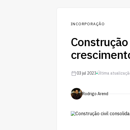
INCORPORAÇÃO
Construção c
cresciment
03 jul 2023
Última atualizaçã
Rodrigo Arend