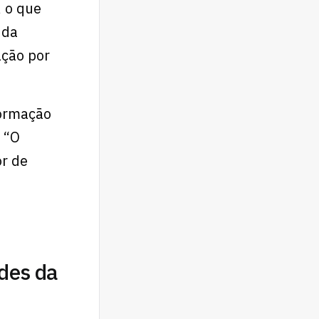
 o que
 da
ação por
formação
 “O
or de
ades da