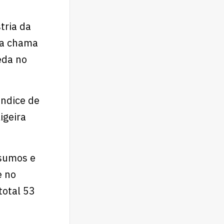
tria da
ta chama
eda no
Índice de
igeira
nsumos e
e no
total 53