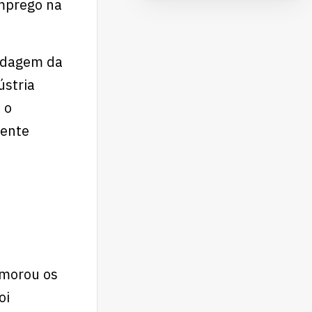
Emprego na
ondagem da
ústria
 o
mente
morou os
oi