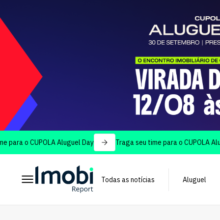
a o CUPOLA Aluguel Day
Traga seu time para o CUPOLA Aluguel D
Todas as notícias
Aluguel