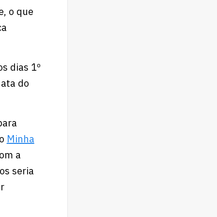
, o que
ca
s dias 1º
 ata do
para
vo
Minha
Com a
os seria
r