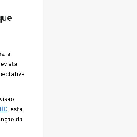
que
mara
revista
pectativa
visão
BIC
, esta
enção da