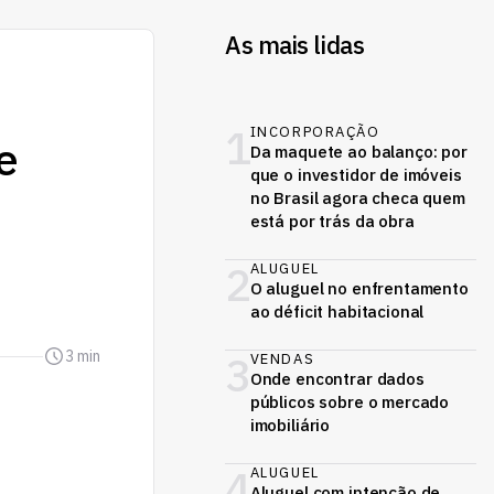
As mais lidas
1
INCORPORAÇÃO
e
Da maquete ao balanço: por
que o investidor de imóveis
no Brasil agora checa quem
está por trás da obra
2
ALUGUEL
O aluguel no enfrentamento
ao déficit habitacional
3 min
3
VENDAS
Onde encontrar dados
públicos sobre o mercado
imobiliário
4
ALUGUEL
Aluguel com intenção de