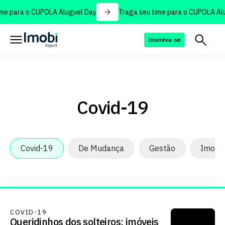
e para o CUPOLA Aluguel Day
Traga seu time para o CUPOLA Alu
Inscreva-se
Covid-19
Covid-19
De Mudança
Gestão
Imobi 
COVID-19
Queridinhos dos solteiros: imóveis