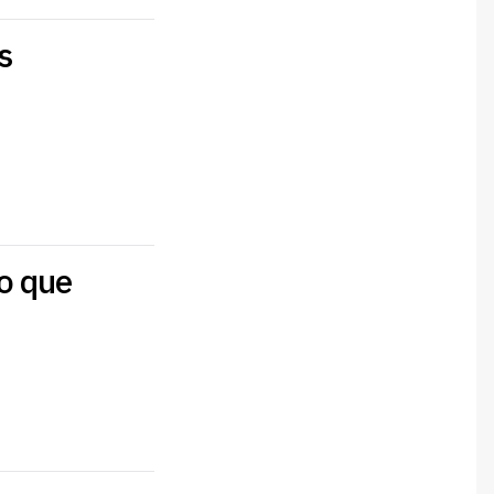
s
o que