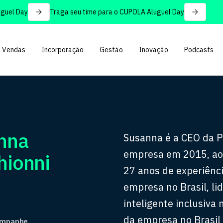
Day
Traga seu time para o CUPOLA Aluguel Day
Vendas
Incorporação
Gestão
Inovação
Podcasts
nna
Susanna é a CEO da Pl
empresa em 2015, ao 
hionni
27 anos de experiência
empresa no Brasil, li
inteligente inclusiva
da empresa no Brasil
ompanhe