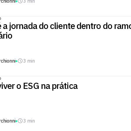
chionni
3 min
O
 a jornada do cliente dentro do ram
ário
chionni
3 min
O
iver o ESG na prática
chionni
3 min