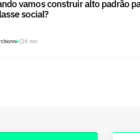
ando vamos construir alto padrão p
lasse social?
chionni
4 min