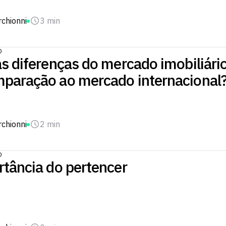
chionni
3 min
O
s diferenças do mercado imobiliário
paração ao mercado internacional
chionni
2 min
O
rtância do pertencer