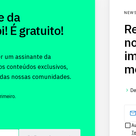
e da
NEWS
Re
 É gratuito!
no
im
er um assinante da
me
os conteúdos exclusivos,
 das nossas comunidades.
De
imeiro.
Au
Te