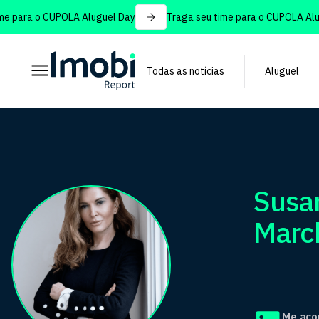
ra o CUPOLA Aluguel Day
Traga seu time para o CUPOLA Aluguel 
Todas as notícias
Aluguel
Susa
Marc
Me ac