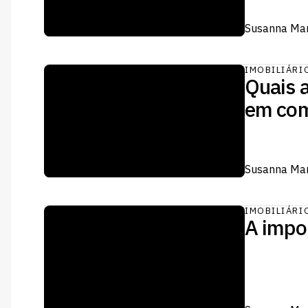
Susanna Mar
IMOBILIÁRI
Quais a
em com
Susanna Mar
IMOBILIÁRI
A impo