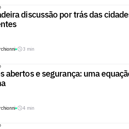
O
deira discussão por trás das cidade
entes
chionni
3 min
O
os abertos e segurança: uma equaçã
na
chionni
4 min
O