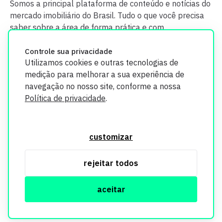
Somos a principal plataforma de conteúdo e notícias do
mercado imobiliário do Brasil. Tudo o que você precisa
saber sobre a área de forma prática e com
credibilidade.
Controle sua privacidade
Utilizamos cookies e outras tecnologias de
medição para melhorar a sua experiência de
navegação no nosso site, conforme a nossa
Política de privacidade
.
O Imobi Report se compromete a proteger sua privacidade e
segurança. Todos os dados coletados em nosso site são
customizar
utilizados exclusivamente para fins de aprimoramento de
serviços, respeitando as diretrizes da LGPD. Para mais
rejeitar todos
informações, consulte nossa Política de Privacidade.
aceitar
© Copyright Imobi Report. Todos os direitos reservados.
Política de privacidade
mobister