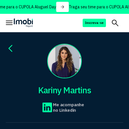
e para o CUPOLA Aluguel Day
Traga seu time para o CUPOLA Alug
Inscreva-se
Kariny Martins
Me acompanhe
no Linkedin