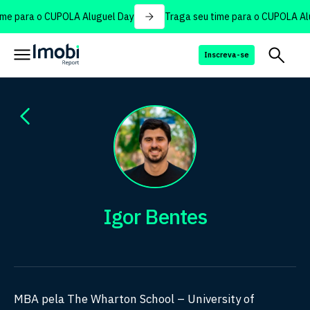
me para o CUPOLA Aluguel Day
Traga seu time para o CUPOLA Alu
Inscreva-se
Igor Bentes
MBA pela The Wharton School – University of