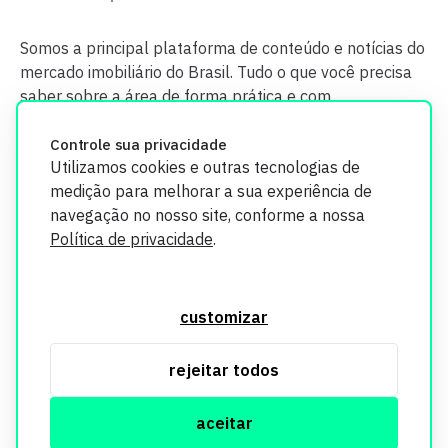
Somos a principal plataforma de conteúdo e notícias do
mercado imobiliário do Brasil. Tudo o que você precisa
saber sobre a área de forma prática e com
credibilidade.
Controle sua privacidade
Utilizamos cookies e outras tecnologias de
medição para melhorar a sua experiência de
navegação no nosso site, conforme a nossa
Política de privacidade
.
O Imobi Report se compromete a proteger sua privacidade e
segurança. Todos os dados coletados em nosso site são
customizar
utilizados exclusivamente para fins de aprimoramento de
serviços, respeitando as diretrizes da LGPD. Para mais
rejeitar todos
informações, consulte nossa Política de Privacidade.
aceitar
© Copyright Imobi Report. Todos os direitos reservados.