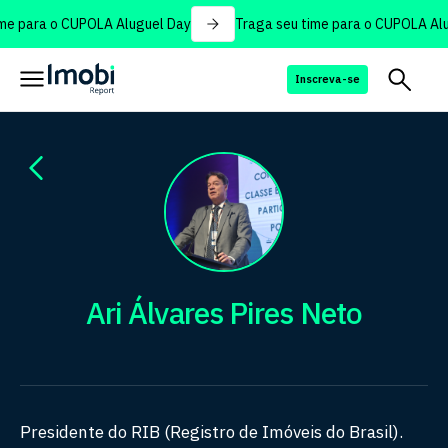
e para o CUPOLA Aluguel Day
Traga seu time para o CUPOLA Alu
Inscreva-se
Ari Álvares Pires Neto
Presidente do RIB (Registro de Imóveis do Brasil).