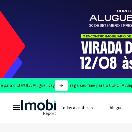
 o CUPOLA Aluguel Day
Traga seu time para o CUPOLA Aluguel Da
Todas as notícias
Aluguel