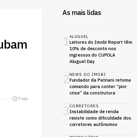
As mais lidas
1
ALUGUEL
rubam
Leitores do Imobi Report têm
10% de desconto nos
ingressos do CUPOLA
Aluguel Day
2
NEWS DO IMOBI
Fundador da Patriani retoma
comando para conter “pior
crise” da construtora
7 min
3
CORRETORES
Instabilidade de renda
resiste como dificuldade dos
corretores autônomos