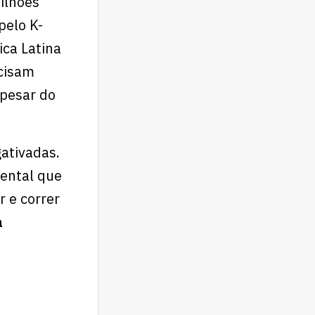
ilhões
pelo K-
ica Latina
ecisam
apesar do
ativadas.
mental que
r e correr
a