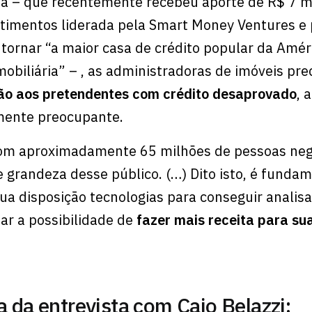
a – que recentemente recebeu aporte de R$ 7 m
timentos liderada pela Smart Money Ventures e 
 tornar “a maior casa de crédito popular da Amér
mobiliária” – , as administradoras de imóveis pr
ão aos pretendentes com crédito desaprovado
, 
ente preocupante.
 com aproximadamente 65 milhões de pessoas neg
e grandeza desse público. (…) Dito isto, é funda
sua disposição tecnologias para conseguir analisa
itar a possibilidade de
fazer mais receita para su
ra da entrevista com Caio Belazzi: