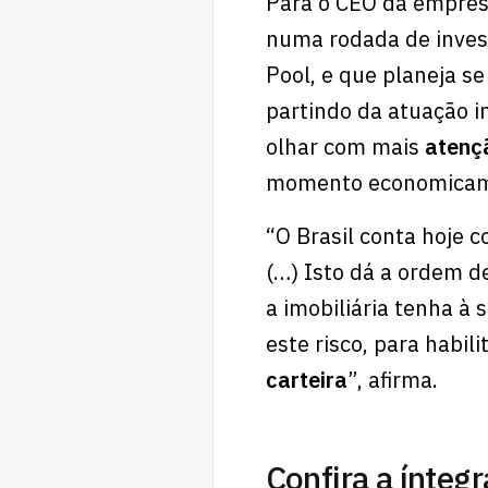
Para o CEO da empres
numa rodada de inves
Pool, e que planeja se
partindo da atuação i
olhar com mais
atenç
momento economicam
“O Brasil conta hoje
(…) Isto dá a ordem d
a imobiliária tenha à 
este risco, para habil
carteira
”, afirma.
Confira a ínteg