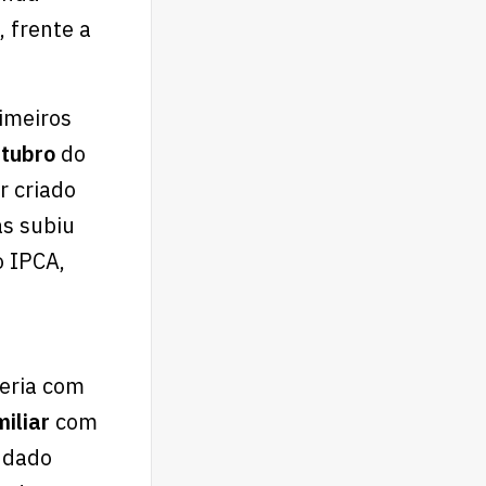
 frente a
imeiros
utubro
do
r criado
as subiu
o IPCA,
ceria com
iliar
com
ndado