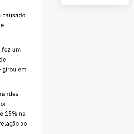
m causado
de
, fez um
 de
e girou em
grandes
por
 e 15% na
relação ao