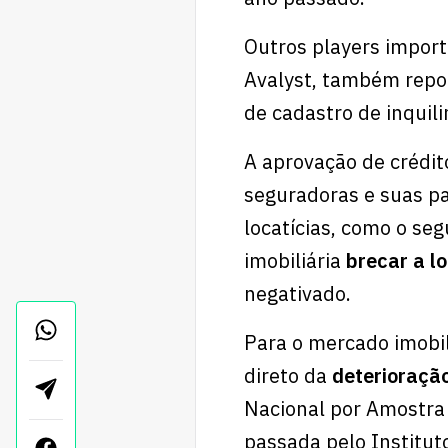
Outros players import
Avalyst, também rep
de cadastro de inqui
A aprovação de crédit
seguradoras e suas pa
locatícias, como o se
imobiliária
brecar a l
negativado.
Para o mercado imobil
direto da
deterioraçã
Nacional por Amostra 
passada pelo Instituto