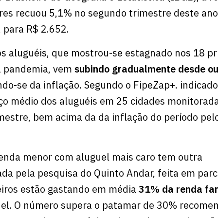
es recuou 5,1% no segundo trimestre deste ano,
, para R$ 2.652.
dos aluguéis, que mostrou-se estagnado nos 18 pr
da pandemia, vem
subindo gradualmente desde o
do-se da inflação. Segundo o FipeZap+. indicado
eço médio dos aluguéis em 25 cidades monitorad
estre, bem acima da da inflação do período pel
enda menor com aluguel mais caro tem outra
da pela pesquisa do Quinto Andar, feita em par
leiros estão gastando em média
31% da renda fam
uel. O número supera o patamar de 30% recome