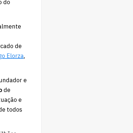
o do
palmente
rcado de
go Elorza
,
undador e
so
de
tuação e
de todos