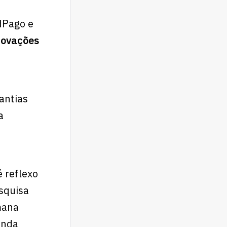
dPago e
rovações
antias
a
 reflexo
squisa
mana
enda