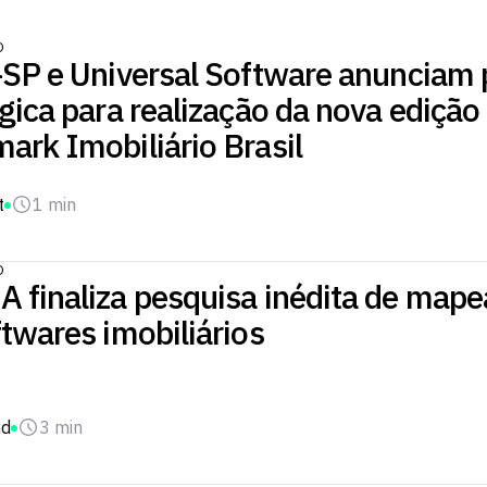
O
-SP e Universal Software anunciam 
gica para realização da nova edição
ark Imobiliário Brasil
t
1 min
O
 finaliza pesquisa inédita de map
twares imobiliários
nd
3 min