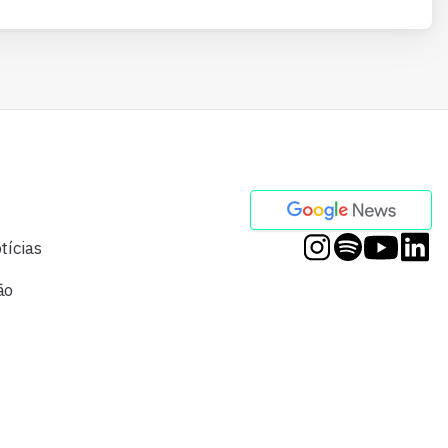
tícias
ão