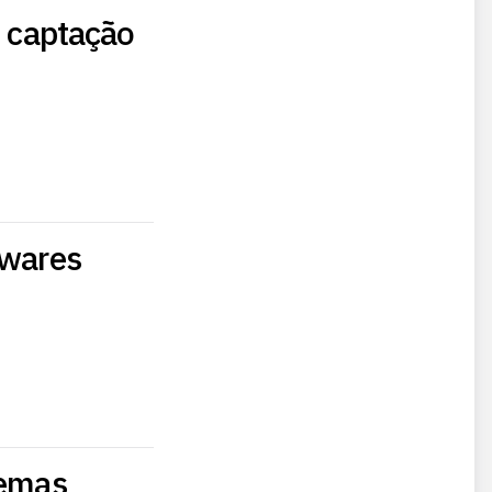
, captação
twares
temas