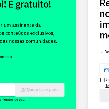
Re
 É gratuito!
no
im
er um assinante da
me
os conteúdos exclusivos,
 das nossas comunidades.
De
imeiro.
Au
Te
Quero fazer parte
os
Termos de uso.