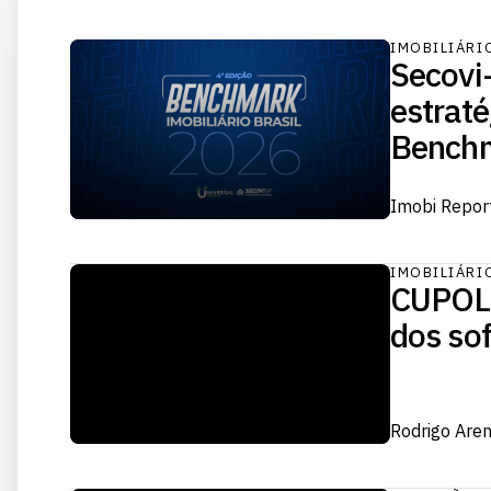
IMOBILIÁRI
Secovi
estraté
Benchm
Imobi Repor
IMOBILIÁRI
CUPOLA
dos sof
Rodrigo Are