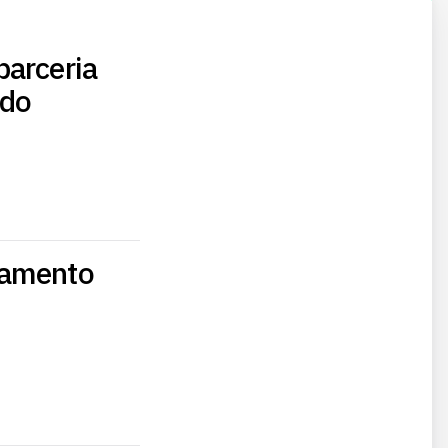
parceria
 do
eamento