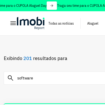
 para o CUPOLA Aluguel Day
Traga seu time para o CUPOLA Alugu
Todas as notícias
Aluguel
Exibindo
201
resultados para