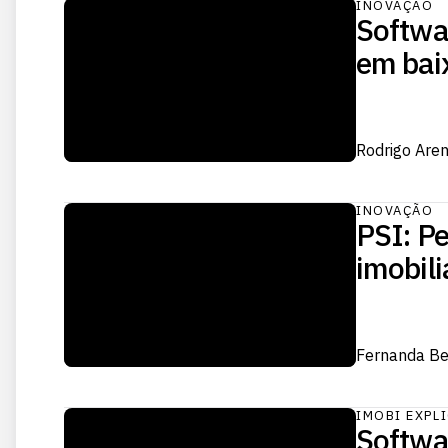
INOVAÇÃO
Softwar
em bai
Rodrigo Are
INOVAÇÃO
PSI: Pe
imobili
Fernanda Be
IMOBI EXPL
Softwar