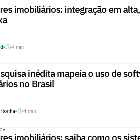
es imobiliários: integração em alta
xa
nd
4 min
squisa inédita mapeia o uso de sof
ários no Brasil
rtonha
4 min
ICA
es imobiliários: saiba como os sis