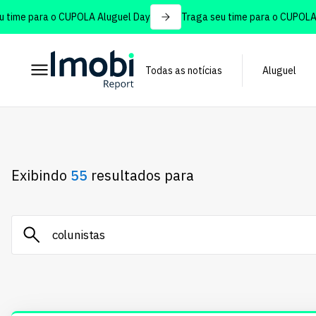
me para o CUPOLA Aluguel Day
Traga seu time para o CUPOLA Alu
Todas as notícias
Aluguel
Exibindo
55
resultados para