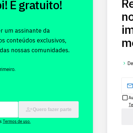
Re
 É gratuito!
no
im
er um assinante da
me
os conteúdos exclusivos,
 das nossas comunidades.
De
imeiro.
Au
Te
Quero fazer parte
os
Termos de uso.