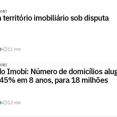
OBI
 território imobiliário sob disputa
t
11 min
OBI
o Imobi: Número de domicílios alu
 45% em 8 anos, para 18 milhões
t
12 min