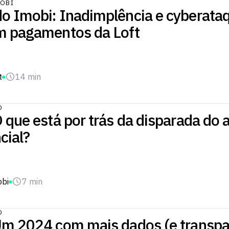
OBI
o Imobi: Inadimplência e cyberata
m pagamentos da Loft
t
14 min
O
 que está por trás da disparada do 
cial?
obi
7 min
O
Um 2024 com mais dados (e transpa