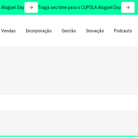
guel Day
Traga seu time para o CUPOLA Aluguel Day
Vendas
Incorporação
Gestão
Inovação
Podcasts