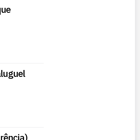
que
aluguel
rência)