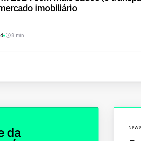
mercado imobiliário
nd
8 min
e da
NEWS