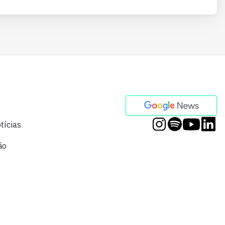
tícias
ão