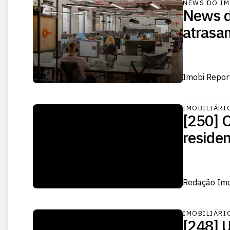
NEWS DO IM
News d
atrasa
Imobi Repor
IMOBILIÁRI
[250] O
residen
Redação Im
IMOBILIÁRI
[248] 