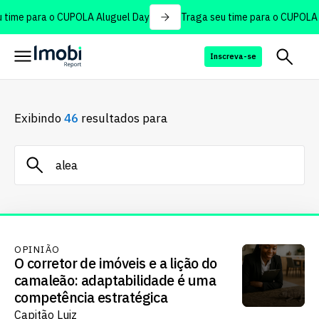
time para o CUPOLA Aluguel Day
Traga seu time para o CUPOLA A
Inscreva-se
Exibindo
46
resultados para
OPINIÃO
O corretor de imóveis e a lição do
camaleão: adaptabilidade é uma
competência estratégica
Capitão Luiz