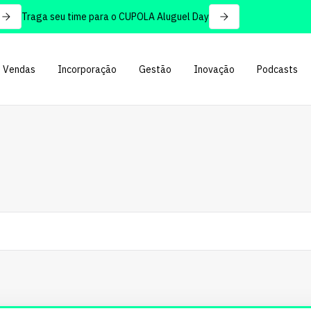
Traga seu time para o CUPOLA Aluguel Day
Vendas
Incorporação
Gestão
Inovação
Podcasts