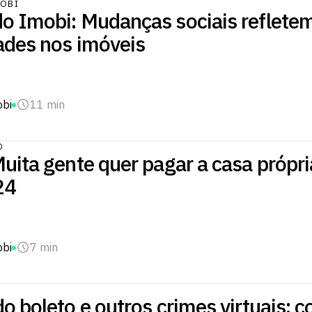
OBI
o Imobi: Mudanças sociais reflete
ades nos imóveis​
obi
11 min
O
uita gente quer pagar a casa própria
24
obi
7 min
o boleto e outros crimes virtuais: 