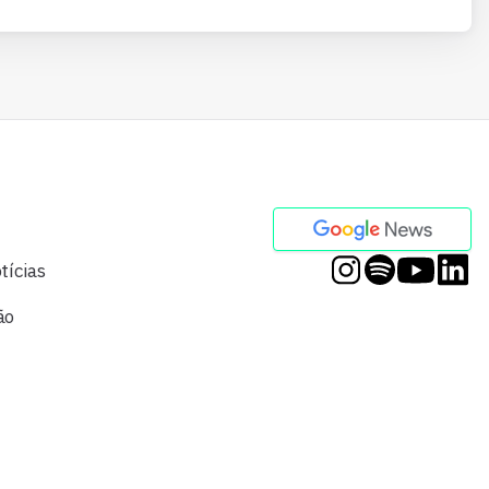
tícias
ão