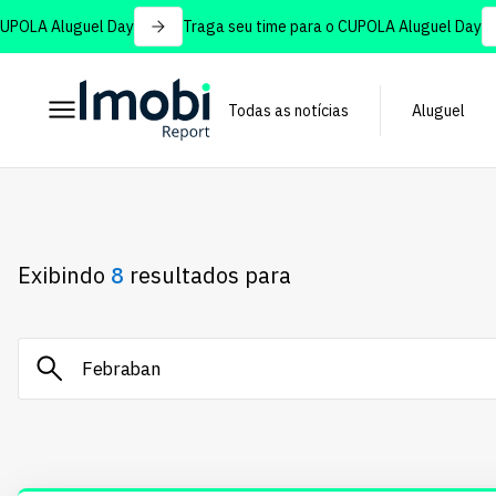
LA Aluguel Day
Traga seu time para o CUPOLA Aluguel Day
Todas as notícias
Aluguel
Exibindo
8
resultados para