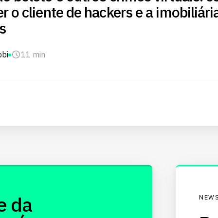
r o cliente de hackers e a imobiliár
is
obi
11 min
e da
NEWS