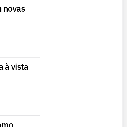
m novas
 à vista
como