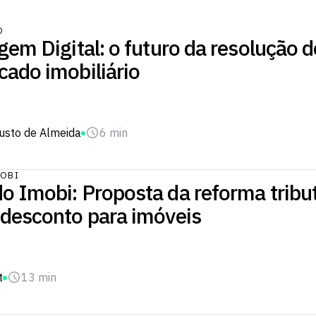
O
gem Digital: o futuro da resolução d
cado imobiliário
usto de Almeida
6 min
OBI
o Imobi: Proposta da reforma tribut
 desconto para imóveis
t
13 min