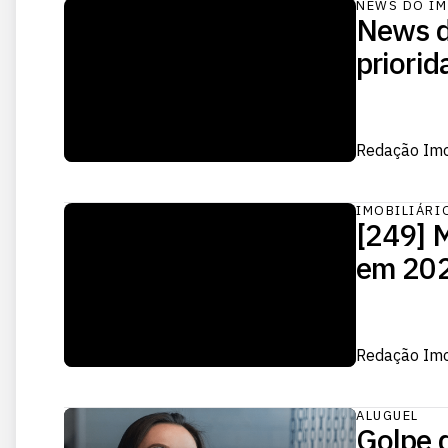
NEWS DO IM
News d
priorid
Redação Im
IMOBILIÁRI
[249] M
em 20
Redação Im
ALUGUEL
Golpe d