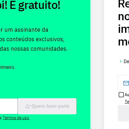
Re
 É gratuito!
no
im
er um assinante da
me
os conteúdos exclusivos,
 das nossas comunidades.
De
imeiro.
Au
Te
Quero fazer parte
os
Termos de uso.