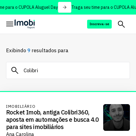
e para o CUPOLA Aluguel Day
Traga seu time para o CUPOLA Alug
Inscreva-se
Exibindo
9
resultados para
IMOBILIÁRIO
Rocket Imob, antiga Colibri360,
aposta em automações e busca 4.0
para sites imobiliários
Ana Carolina