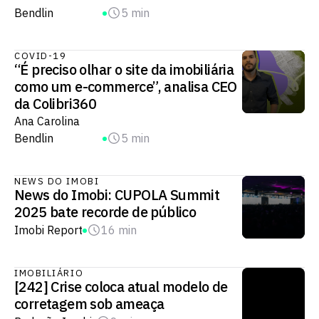
Bendlin
5 min
COVID-19
“É preciso olhar o site da imobiliária
como um e-commerce”, analisa CEO
da Colibri360
Ana Carolina
Bendlin
5 min
NEWS DO IMOBI
News do Imobi: CUPOLA Summit
2025 bate recorde de público
Imobi Report
16 min
IMOBILIÁRIO
[242] Crise coloca atual modelo de
corretagem sob ameaça