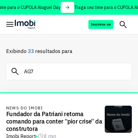
me para o CUPOLA Aluguel Day
Traga seu time para o CUPOLA Alu
Inscreva-se
Exibindo
33
resultados para
NEWS DO IMOBI
Fundador da Patriani retoma
comando para conter “pior crise” da
construtora
Imobi Report
8 min