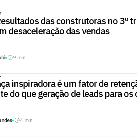
O
esultados das construtoras no 3º t
m desaceleração das vendas
obi
9 min
S
ça inspiradora é um fator de reten
te do que geração de leads para os 
nandes
4 min