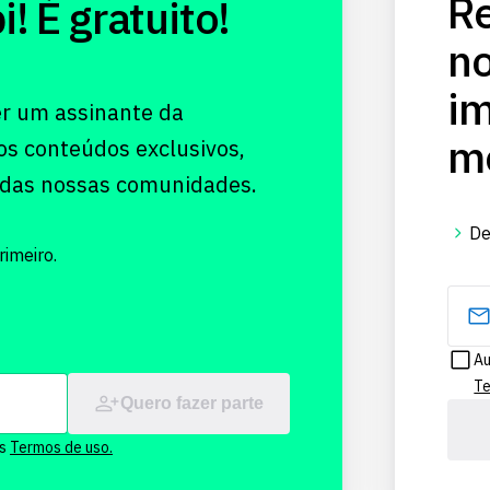
Re
 É gratuito!
no
im
er um assinante da
me
os conteúdos exclusivos,
 das nossas comunidades.
De
imeiro.
Au
Te
Quero fazer parte
os
Termos de uso.