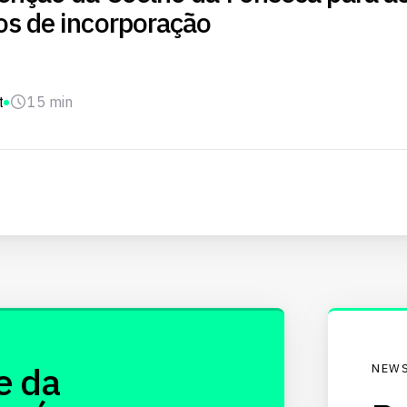
os de incorporação
t
15 min
e da
NEWS