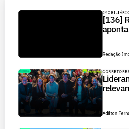
IMOBILIÁRI
[136] R
aponta
Redação Im
CORRETORE
Lideran
relevan
Adilton Fer