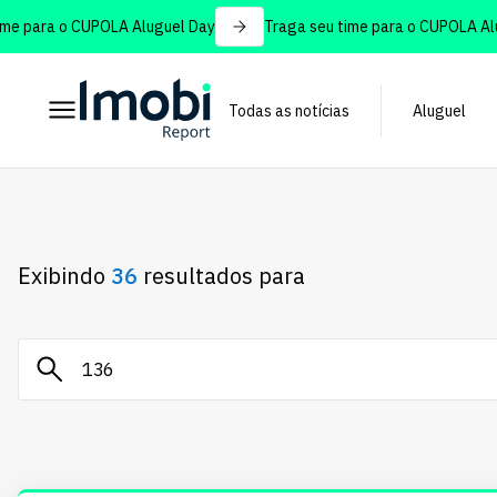
ara o CUPOLA Aluguel Day
Traga seu time para o CUPOLA Alugue
Todas as notícias
Aluguel
Exibindo
36
resultados para