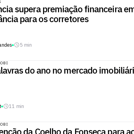
S
cia supera premiação financeira e
ncia para os corretores
nandes
5 min
OBI
lavras do ano no mercado imobiliár
t
11 min
OBI
enção da Coelho da Fonseca para ac