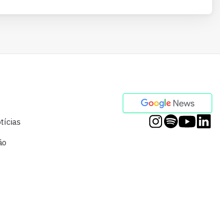
tícias
ão