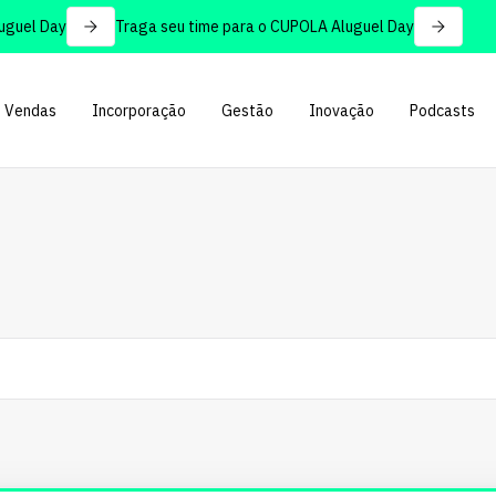
l Day
Traga seu time para o CUPOLA Aluguel Day
Vendas
Incorporação
Gestão
Inovação
Podcasts