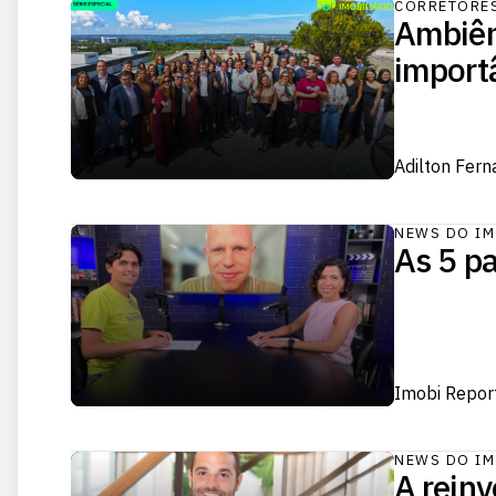
CORRETORE
Ambiên
importâ
Adilton Fer
NEWS DO IM
As 5 pa
Imobi Repor
NEWS DO IM
A reinv